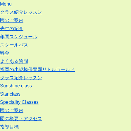
Menu
クラス紹介レッスン
園のご案内
先生の紹介
年間スケジュール
スクールバス
料金
よくある質問
福岡の小規模保育園リトルワールド
クラス紹介レッスン
Sunshine class
Star class
Speciality Classes
園のご案内
園の概要・アクセス
指導目標