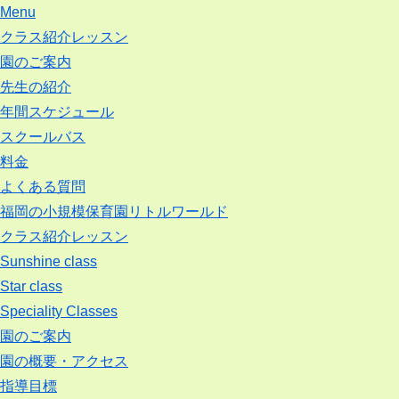
Menu
クラス紹介レッスン
園のご案内
先生の紹介
年間スケジュール
スクールバス
料金
よくある質問
福岡の小規模保育園リトルワールド
クラス紹介レッスン
Sunshine class
Star class
Speciality Classes
園のご案内
園の概要・アクセス
指導目標