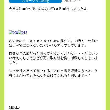
スタークラスBlog
2014.10.27
今日はLunchの後、みんなでText Bookをしましたよ。
さすがのＥｌｅｐｈａｎｔClassの集中力。内容も一年前と
は比べ物にならないほどレベルアップしています。
自分がこの歳だった時ってどうだったかな・・・とついつ
い考えてしまうほど必死に取り組む姿に感動してしまいま
した。
しっかりと座って集中することが出来る姿勢はきっと小学
校に上がってもみんなを助けてくれると思います＾＾
Mihoko