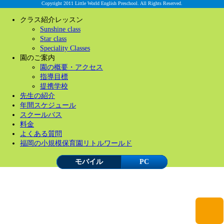
Copyright 2011 Little World English Preschool. All Rights Reserved.
クラス紹介レッスン
Sunshine class
Star class
Speciality Classes
園のご案内
園の概要・アクセス
指導目標
提携学校
先生の紹介
年間スケジュール
スクールバス
料金
よくある質問
福岡の小規模保育園リトルワールド
モバイル
PC